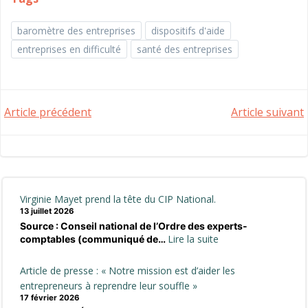
baromètre des entreprises
dispositifs d'aide
entreprises en difficulté
santé des entreprises
Post
Post
Article précédent
Article suivant
navigation
navigation
Virginie Mayet prend la tête du CIP National.
13 juillet 2026
Source : Conseil national de l’Ordre des experts-
:
Lire la suite
comptables (communiqué de…
Virginie
Mayet
Article de presse : « Notre mission est d’aider les
prend
entrepreneurs à reprendre leur souffle »
la
17 février 2026