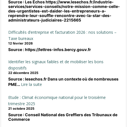
Source : Les Échos https://www.lesechos.fr/industrie-
tête
services/services-conseils/notre-mission-comme-celle-
du
des-urgentistes-est-daider-les-entrepreneurs-a-
CIP
reprendre-leur-souffle-rencontre-avec-la-star-des-
administrateurs-judiciaires-2215665
National.
Difficultés d’entreprise et facturation 2026 : nos solutions –
Taxe bureaux
12 février 2026
Source : https://lettres-infos.bercy.gouv.fr
Identifier les signaux faibles et de mobiliser les bons
dispositifs
22 décembre 2025
Source : lesechos.fr Dans un contexte où de nombreuses
:
Lire la suite
PME…
Identifier
les
Etude : Climat économique national pour le troisième
signaux
trimestre 2025
faibles
21 octobre 2025
Source : Conseil National des Greffiers des Tribunaux de
et
Commerce
de