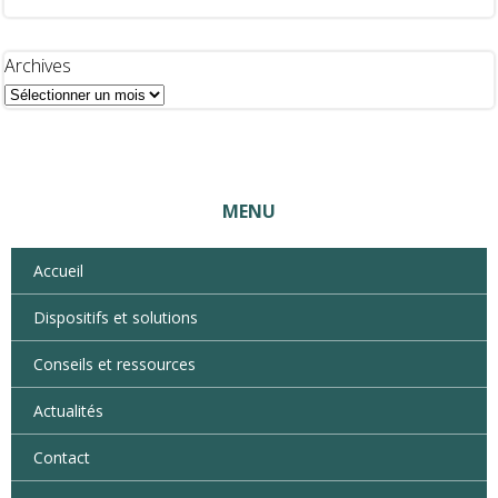
mobiliser
les
bons
Archives
dispositifs
MENU
Accueil
Dispositifs et solutions
Conseils et ressources
Actualités
Contact