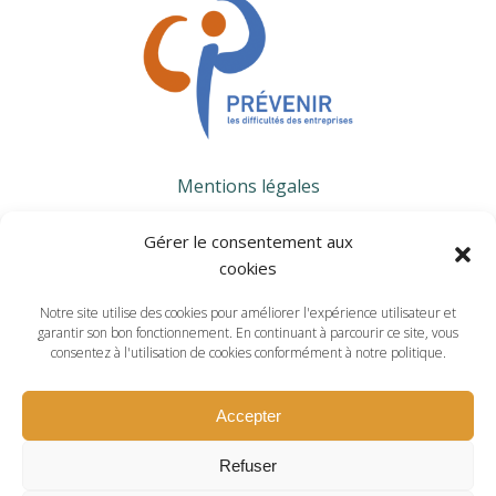
Mentions légales
Gérer le consentement aux
CONTACTS
cookies
WORKING HOURS
Notre site utilise des cookies pour améliorer l'expérience utilisateur et
23, Avenue de Paris - 78000 Versailles
garantir son bon fonctionnement. En continuant à parcourir ce site, vous
consentez à l'utilisation de cookies conformément à notre politique.
01.30.84.78.83
Accepter
cipyvelines@cci-paris-idf.fr
Refuser