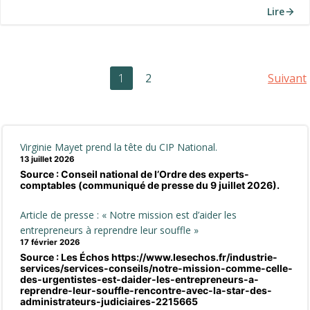
Lire
Posts
Po
Page
Page
1
2
Suivant
navigation
na
Virginie Mayet prend la tête du CIP National.
13 juillet 2026
Source : Conseil national de l’Ordre des experts-
comptables (communiqué de presse du 9 juillet 2026).
Article de presse : « Notre mission est d’aider les
entrepreneurs à reprendre leur souffle »
17 février 2026
Source : Les Échos https://www.lesechos.fr/industrie-
services/services-conseils/notre-mission-comme-celle-
des-urgentistes-est-daider-les-entrepreneurs-a-
reprendre-leur-souffle-rencontre-avec-la-star-des-
administrateurs-judiciaires-2215665