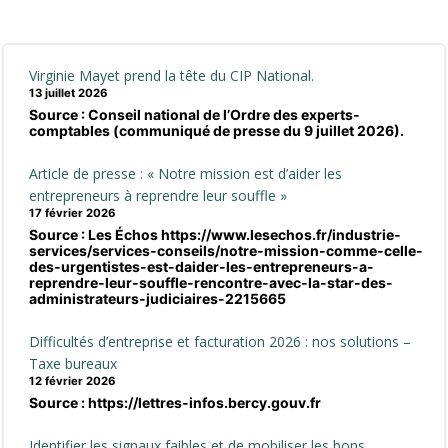
navigation
na
Virginie Mayet prend la tête du CIP National.
13 juillet 2026
Source : Conseil national de l’Ordre des experts-
comptables (communiqué de presse du 9 juillet 2026).
Article de presse : « Notre mission est d’aider les
entrepreneurs à reprendre leur souffle »
17 février 2026
Source : Les Échos https://www.lesechos.fr/industrie-
services/services-conseils/notre-mission-comme-celle-
des-urgentistes-est-daider-les-entrepreneurs-a-
reprendre-leur-souffle-rencontre-avec-la-star-des-
administrateurs-judiciaires-2215665
Difficultés d’entreprise et facturation 2026 : nos solutions –
Taxe bureaux
12 février 2026
Source : https://lettres-infos.bercy.gouv.fr
Identifier les signaux faibles et de mobiliser les bons