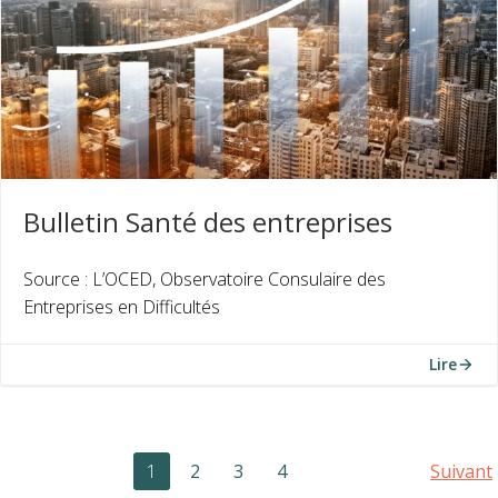
Bulletin Santé des entreprises
Source : L’OCED, Observatoire Consulaire des
Entreprises en Difficultés
Lire
Posts
Po
Page
Page
Page
Page
1
2
3
4
Suivant