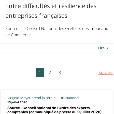
Entre difficultés et résilience des
entreprises françaises
Source : Le Conseil National des Greffiers des Tribunaux
de Commerce
Lire
Posts
Po
Page
Page
Page
1
2
3
Suivant
navigation
na
Virginie Mayet prend la tête du CIP National.
13 juillet 2026
Source : Conseil national de l’Ordre des experts-
comptables (communiqué de presse du 9 juillet 2026).