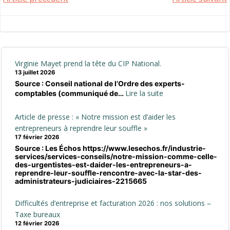
Post
Post
navigation
navigation
Virginie Mayet prend la tête du CIP National.
13 juillet 2026
Source : Conseil national de l’Ordre des experts-
:
Lire la suite
comptables (communiqué de…
Virginie
Mayet
Article de presse : « Notre mission est d’aider les
prend
entrepreneurs à reprendre leur souffle »
la
17 février 2026
Source : Les Échos https://www.lesechos.fr/industrie-
tête
services/services-conseils/notre-mission-comme-celle-
du
des-urgentistes-est-daider-les-entrepreneurs-a-
CIP
reprendre-leur-souffle-rencontre-avec-la-star-des-
administrateurs-judiciaires-2215665
National.
Difficultés d’entreprise et facturation 2026 : nos solutions –
Taxe bureaux
12 février 2026