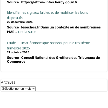
Source : https://lettres-infos.bercy.gouv.fr
Identifier les signaux faibles et de mobiliser les bons
dispositifs
22 décembre 2025
Source : lesechos.fr Dans un contexte où de nombreuses
:
Lire la suite
PME…
Identifier
les
Etude : Climat économique national pour le troisième
signaux
trimestre 2025
faibles
21 octobre 2025
Source : Conseil National des Greffiers des Tribunaux de
et
Commerce
de
mobiliser
les
bons
Archives
dispositifs