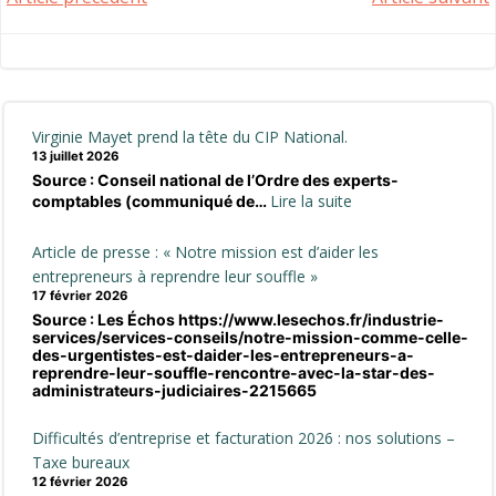
Post
Post
navigation
navigation
Virginie Mayet prend la tête du CIP National.
13 juillet 2026
Source : Conseil national de l’Ordre des experts-
:
Lire la suite
comptables (communiqué de…
Virginie
Mayet
Article de presse : « Notre mission est d’aider les
prend
entrepreneurs à reprendre leur souffle »
la
17 février 2026
Source : Les Échos https://www.lesechos.fr/industrie-
tête
services/services-conseils/notre-mission-comme-celle-
du
des-urgentistes-est-daider-les-entrepreneurs-a-
CIP
reprendre-leur-souffle-rencontre-avec-la-star-des-
administrateurs-judiciaires-2215665
National.
Difficultés d’entreprise et facturation 2026 : nos solutions –
Taxe bureaux
12 février 2026