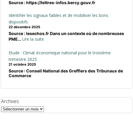
Source : https://lettres-infos.bercy.gouv.fr
Identifier les signaux faibles et de mobiliser les bons
dispositifs
22 décembre 2025
Source : lesechos.fr Dans un contexte où de nombreuses
:
Lire la suite
PME…
Identifier
les
Etude : Climat économique national pour le troisième
signaux
trimestre 2025
faibles
21 octobre 2025
Source : Conseil National des Greffiers des Tribunaux de
et
Commerce
de
mobiliser
les
bons
Archives
dispositifs