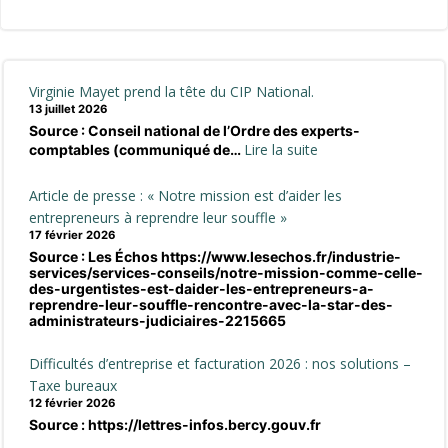
navigation
navigation
Virginie Mayet prend la tête du CIP National.
13 juillet 2026
Source : Conseil national de l’Ordre des experts-
:
Lire la suite
comptables (communiqué de…
Virginie
Mayet
Article de presse : « Notre mission est d’aider les
prend
entrepreneurs à reprendre leur souffle »
la
17 février 2026
Source : Les Échos https://www.lesechos.fr/industrie-
tête
services/services-conseils/notre-mission-comme-celle-
du
des-urgentistes-est-daider-les-entrepreneurs-a-
CIP
reprendre-leur-souffle-rencontre-avec-la-star-des-
administrateurs-judiciaires-2215665
National.
Difficultés d’entreprise et facturation 2026 : nos solutions –
Taxe bureaux
12 février 2026
Source : https://lettres-infos.bercy.gouv.fr