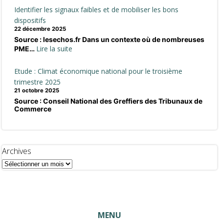
Identifier les signaux faibles et de mobiliser les bons
dispositifs
22 décembre 2025
Source : lesechos.fr Dans un contexte où de nombreuses
:
Lire la suite
PME…
Identifier
les
Etude : Climat économique national pour le troisième
signaux
trimestre 2025
faibles
21 octobre 2025
Source : Conseil National des Greffiers des Tribunaux de
et
Commerce
de
mobiliser
les
bons
Archives
dispositifs
MENU