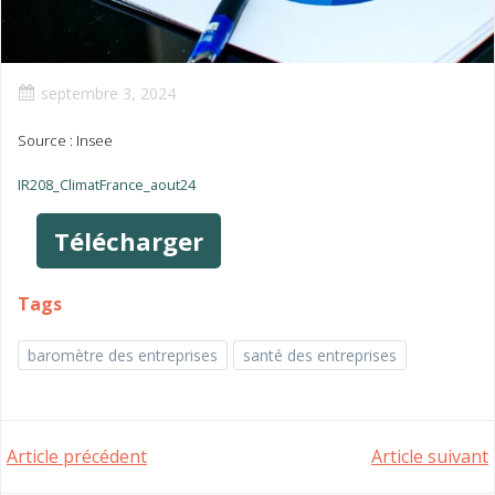
septembre 3, 2024
Source : Insee
IR208_ClimatFrance_aout24
Télécharger
Tags
baromètre des entreprises
santé des entreprises
Post
Post
Article précédent
Article suivant