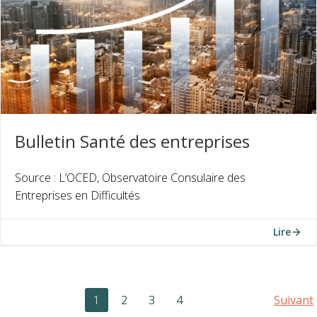
Bulletin Santé des entreprises
Source : L’OCED, Observatoire Consulaire des
Entreprises en Difficultés
Lire
Posts
Po
Page
Page
Page
Page
1
2
3
4
Suivant