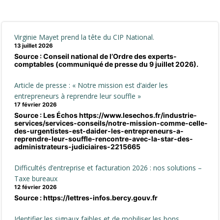
navigation
na
Virginie Mayet prend la tête du CIP National.
13 juillet 2026
Source : Conseil national de l’Ordre des experts-
comptables (communiqué de presse du 9 juillet 2026).
Article de presse : « Notre mission est d’aider les
entrepreneurs à reprendre leur souffle »
17 février 2026
Source : Les Échos https://www.lesechos.fr/industrie-
services/services-conseils/notre-mission-comme-celle-
des-urgentistes-est-daider-les-entrepreneurs-a-
reprendre-leur-souffle-rencontre-avec-la-star-des-
administrateurs-judiciaires-2215665
Difficultés d’entreprise et facturation 2026 : nos solutions –
Taxe bureaux
12 février 2026
Source : https://lettres-infos.bercy.gouv.fr
Identifier les signaux faibles et de mobiliser les bons